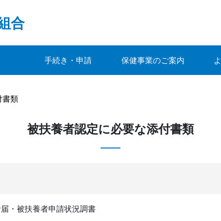
組合
手続き・申請
保健事業のご案内
付書類
被扶養者認定に必要な添付書類
者届・被扶養者申請状況調書