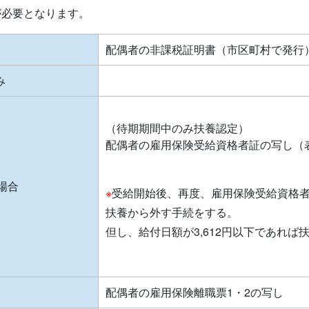
が必要となります。
配偶者の非課税証明書（市区町村で発行
み
（待期期間中のみ扶養認定）
配偶者の雇用保険受給資格者証の写し（
場合
※
受給開始後、再度、雇用保険受給資格
扶養から外す手続をする。
但し、給付日額が3,612円以下であれば
配偶者の雇用保険離職票1・2の写し