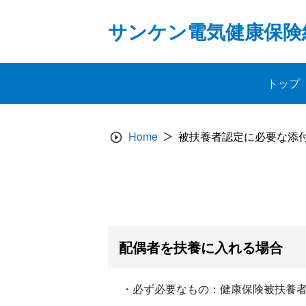
Skip
to
サンケン電気健康保険
content
トップ
Home
被扶養者認定に必要な添
配偶者を扶養に入れる場合
・必ず必要なもの：健康保険被扶養