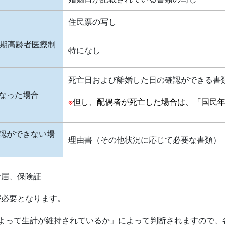
住民票の写し
後期高齢者医療制
特になし
死亡日および離婚した日の確認ができる書
なった場合
※
但し、配偶者が死亡した場合は、「国民年
認ができない場
理由書（その他状況に応じて必要な書類）
者届、保険証
が必要となります。
よって生計が維持されているか」によって判断されますので、