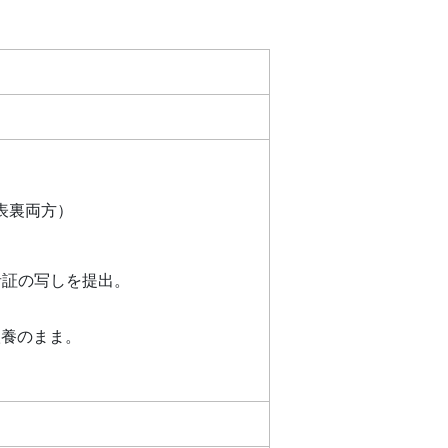
）
表裏両方）
者証の写しを提出。
扶養のまま。